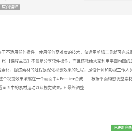
原创课程
在于不适用任何插件，使用任何高难度的技术，仅适用剪辑工具就可完成
 PS
【课程主旨】
不仅是分享软件操作，而且还教给大家利用平面构图的
—找素材、提炼素材的过程是深化视觉效果的过程，是设计师和影视工作人
将整个视觉效果浓缩在一个画面中
4.Premiere合成——根据平面构想调整素
设置画面中的素材运动以及视觉效果。
6.最终
调整
已更新完毕