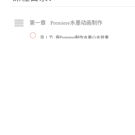
第一章 Premiere水墨动画制作
第 1 节
用Premiere制作水墨山水效果
第 2 节
制作群鸟飞翔的动画
第 3 节
用PS搭建出水墨山水意境
第 4 节
Premiere水墨动画合成
第 5 节
水墨动画设置