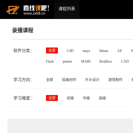
课程列表
录播课程
软件分类：
全部
C4D
maya
3dmax
AE
N
Flash
painter
MARI
Realflow
CAD
学习方向：
全部
绘画创作
片头设计
游戏制作
学习难度：
全部
初级
中级
高级