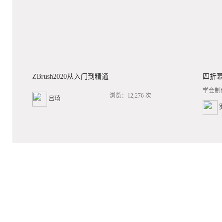
ZBrush2020从入门到精通
四折
学会制
浏览：12,276 次
吕琦