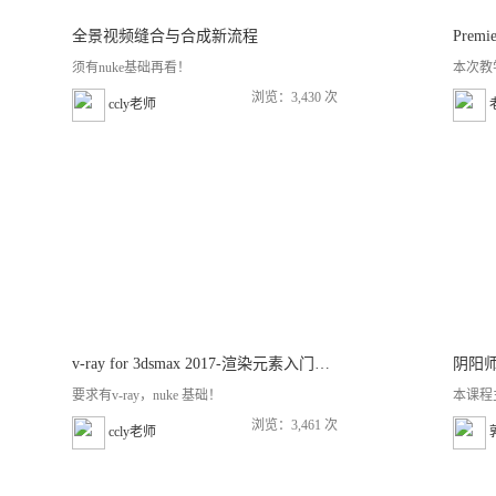
全景视频缝合与合成新流程
Prem
须有nuke基础再看！
本次教学
浏览：3,430 次
ccly老师
v-ray for 3dsmax 2017-渲染元素入门学习
阴阳师
要求有v-ray，nuke 基础！
本课程
浏览：3,461 次
ccly老师