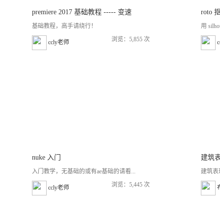
premiere 2017 基础教程 ----- 变速
roto
基础教程，高手请绕行！
用 silho
浏览：5,855 次
ccly老师
nuke 入门
建筑
入门教学，无基础的或有ae基础的请看...
建筑表
浏览：5,445 次
ccly老师