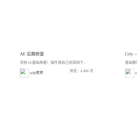
AE 后期修复
Ccly
须有AE基础再看！插件请自己到官网下...
基础教
浏览：4,466 次
ccly老师