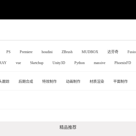
PS
Premiere
houdini
ZBrush
MUDBOX
达芬奇
Fusio
RAY
vue
Sketchup
Unity3D
Python
massive
PhoenixFD
头跟踪
后期合成
特效制作
动画制作
材质渲染
平面制作
精品推荐