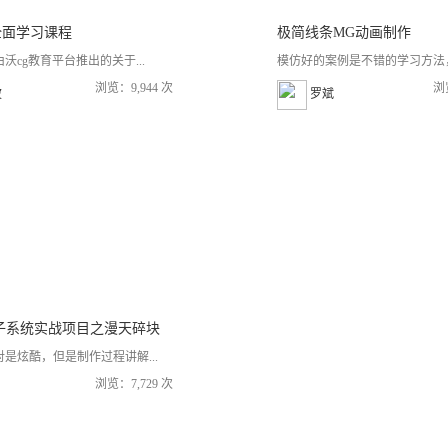
e 全面学习课程
极简线条MG动画制作
沃cg教育平台推出的关于...
模仿好的案例是不错的学习方法，
浏览：9,944 次
浏
波
罗斌
子系统实战项目之漫天碎块
是炫酷，但是制作过程讲解...
浏览：7,729 次