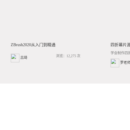
ZBrush2020从入门到精通
四折幕片
学会制作四
浏览：12,275 次
吕琦
罗老