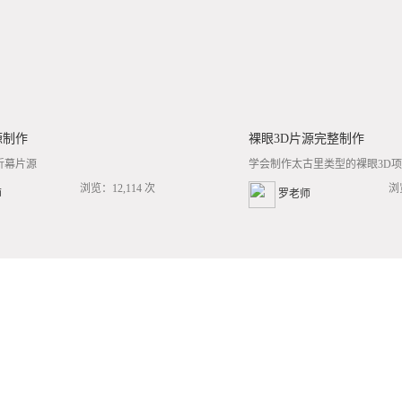
源制作
裸眼3D片源完整制作
折幕片源
学会制作太古里类型的裸眼3D项目
浏览：12,114 次
浏
师
罗老师