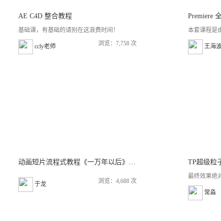
AE C4D 整合教程
Premier
基础课，有基础的请别在这浪费时间！
本套课程是由
浏览：7,758 次
ccly老师
王海
动画短片流程式教程《一万年以后》（下）
TP超级粒
最终效果绝对
浏览：4,688 次
于龙
常淼