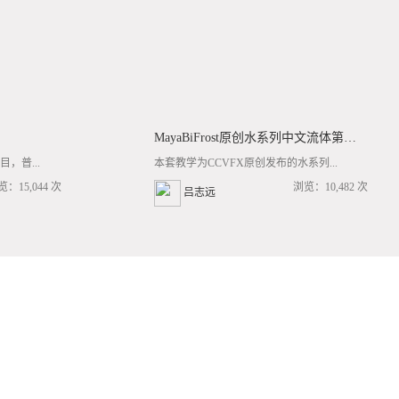
MayaBiFrost原创水系列中文流体第三套BF基础/高阶案例全流程教学
，普...
本套教学为CCVFX原创发布的水系列...
览：15,044 次
浏览：10,482 次
吕志远