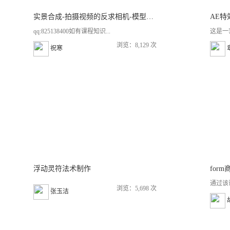
实景合成-拍摄视频的反求相机-模型重建-渲染合成
AE
qq:825138400如有课程知识...
这是一
浏览：8,129 次
祝寒
浮动灵符法术制作
for
通过该
浏览：5,698 次
张玉洁