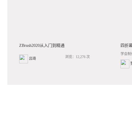
ZBrush2020从入门到精通
四折
学会制
浏览：12,276 次
吕琦