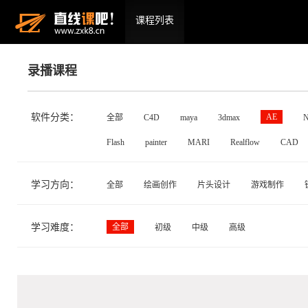
课程列表
录播课程
软件分类：
AE
全部
C4D
maya
3dmax
N
Flash
painter
MARI
Realflow
CAD
学习方向：
全部
绘画创作
片头设计
游戏制作
学习难度：
全部
初级
中级
高级