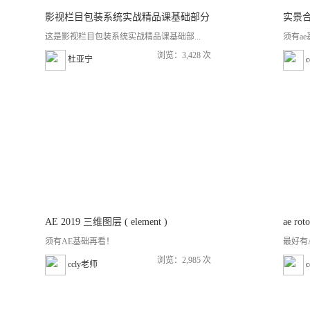
影视栏目包装系统实战精品课基础部分
实景合
这是影视栏目包装系统实战精品课基础部...
须有a
浏览：3,428 次
杜亚宁
AE 2019 三维图层 ( element )
ae ro
须有AE基础再看！
最好有AE 
浏览：2,985 次
ccly老师