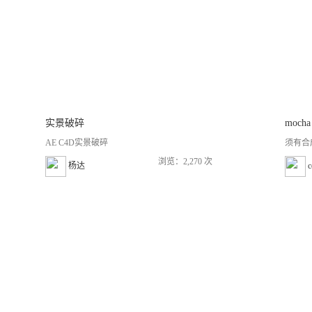
实景破碎
moch
AE C4D实景破碎
须有合
浏览：2,270 次
杨达