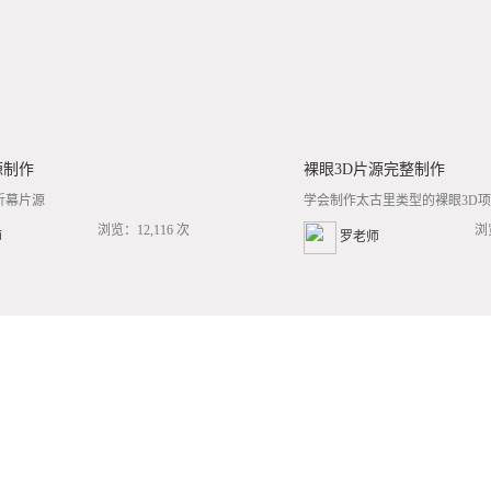
源制作
裸眼3D片源完整制作
折幕片源
学会制作太古里类型的裸眼3D项目
浏览：12,116 次
浏
师
罗老师