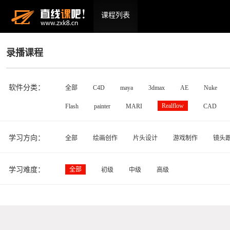
课程列表
录播课程
软件分类：
全部
C4D
maya
3dmax
AE
Nuke
Realflow
Flash
painter
MARI
CAD
学习方向：
全部
绘画创作
片头设计
游戏制作
镜头
学习难度：
全部
初级
中级
高级