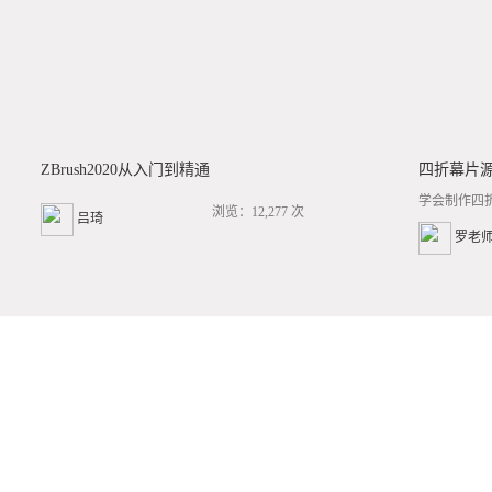
ZBrush2020从入门到精通
四折幕片
学会制作四
浏览：12,277 次
吕琦
罗老