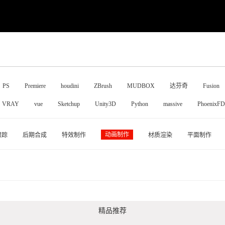
PS
Premiere
houdini
ZBrush
MUDBOX
达芬奇
Fusion
VRAY
vue
Sketchup
Unity3D
Python
massive
PhoenixFD
动画制作
跟踪
后期合成
特效制作
材质渲染
平面制作
精品推荐