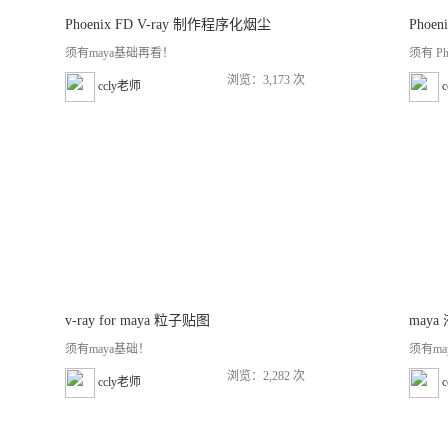
Phoenix FD V-ray 制作程序化烟尘
Phoeni
须有maya基础再看！
须有 Ph
浏览：3,173 次
ccly老师
v-ray for maya 粒子贴图
may
须有maya基础！
须有ma
浏览：2,282 次
ccly老师