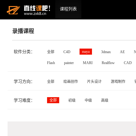
课程列表
录播课程
软件分类：
maya
全部
C4D
3dmax
AE
N
Flash
painter
MARI
Realflow
CAD
学习方向：
全部
绘画创作
片头设计
游戏制作
学习难度：
全部
初级
中级
高级