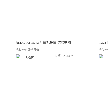
Arnold for maya 摄影机投影 烘焙贴图
may
须有maya基础再看！
须有m
浏览：2,915 次
ccly老师