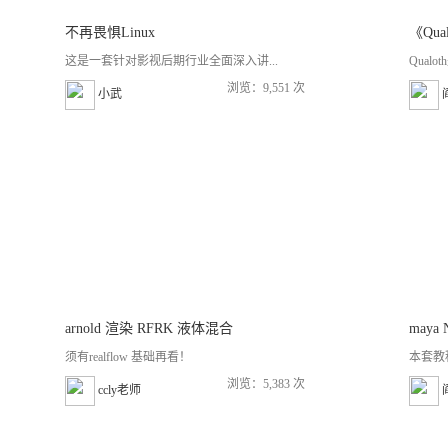
不再畏惧Linux
《Qu
这是一套针对影视后期行业全面深入讲...
Qual
浏览：9,551 次
小武
arnold 渲染 RFRK 液体混合
须有realflow 基础再看！
本套教程是
浏览：5,383 次
ccly老师