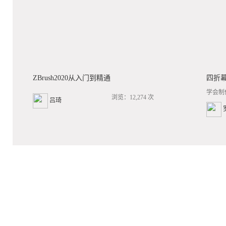
ZBrush2020从入门到精通
四折
学会制
浏览：12,274 次
吕琦