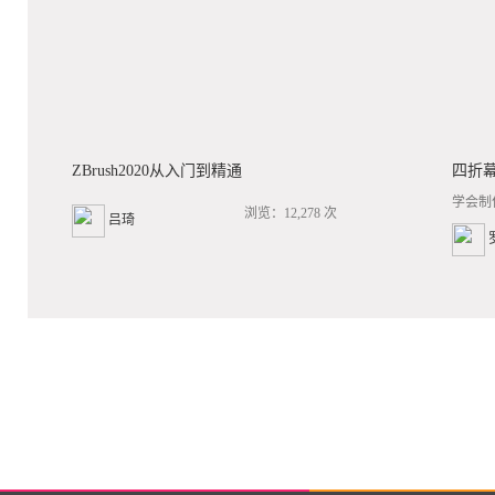
ZBrush2020从入门到精通
四折
学会制
浏览：12,278 次
吕琦