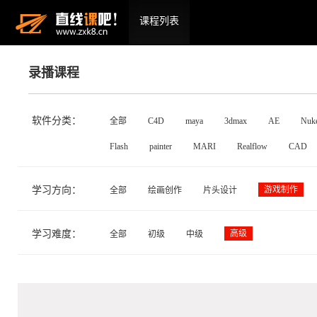
课程列表
录播课程
软件分类：
全部
C4D
maya
3dmax
AE
Nuk
Flash
painter
MARI
Realflow
CAD
学习方向：
游戏制作
全部
绘画创作
片头设计
学习难度：
高级
全部
初级
中级