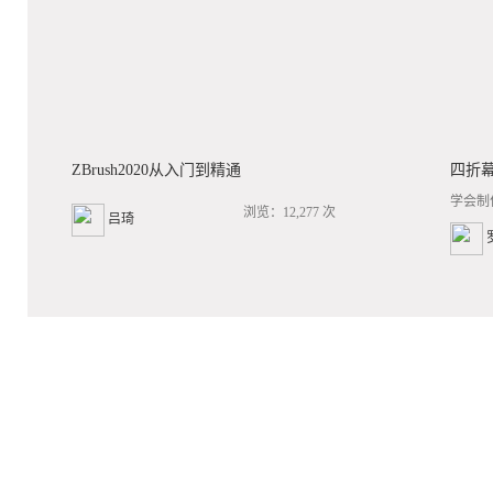
ZBrush2020从入门到精通
四折
学会制
浏览：12,277 次
吕琦