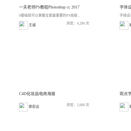
一夫老师PS教程Photoshop cc 2017
字体
0基础就可以掌握全套最重要的PS技能...
字体设
浏览：4,289 次
王诚
C4D化妆品电商海报
斑点
浏览：2,609 次
郭宏远