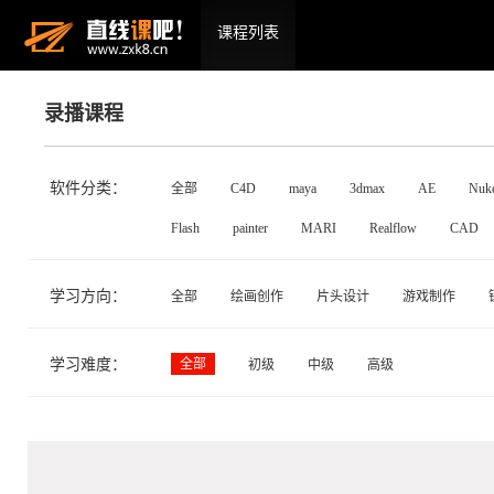
课程列表
录播课程
软件分类：
全部
C4D
maya
3dmax
AE
Nuk
Flash
painter
MARI
Realflow
CAD
学习方向：
全部
绘画创作
片头设计
游戏制作
学习难度：
全部
初级
中级
高级