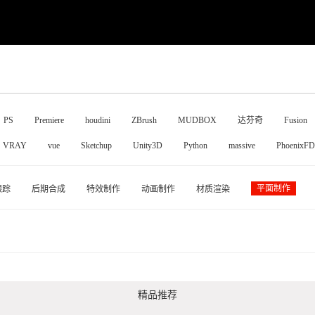
PS
Premiere
houdini
ZBrush
MUDBOX
达芬奇
Fusion
VRAY
vue
Sketchup
Unity3D
Python
massive
PhoenixFD
平面制作
跟踪
后期合成
特效制作
动画制作
材质渲染
精品推荐