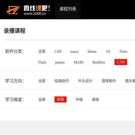
课程列表
录播课程
软件分类：
全部
C4D
maya
3dmax
AE
Nuke
CAD
Flash
painter
MARI
Realflow
学习方向：
全部
绘画创作
片头设计
游戏制作
镜头
学习难度：
初级
全部
中级
高级