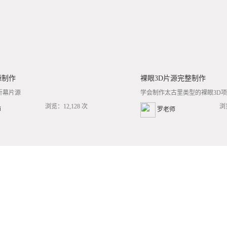
源制作
裸眼3D片源完整制作
折幕片源
学会制作太古里类型的裸眼3D项目
浏览：12,128 次
浏
师
罗老师