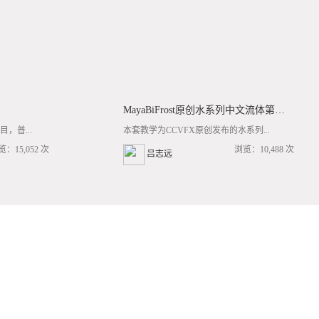
MayaBiFrost原创水系列中文流体第三套BF基础/高阶案例全流程教学
，普...
本套教学为CCVFX原创发布的水系列...
览：15,052 次
浏览：10,488 次
吕志远