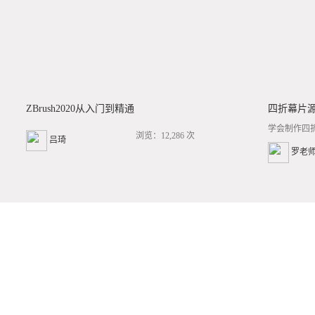
ZBrush2020从入门到精通
四折幕片
学会制作四
浏览：12,286 次
吕琦
罗老