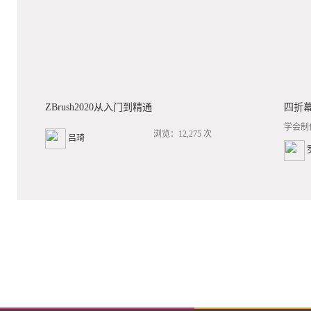
ZBrush2020从入门到精通
四折
学会制
浏览：12,275 次
吕琦