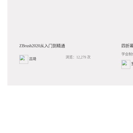
ZBrush2020从入门到精通
四折
学会制
浏览：12,279 次
吕琦