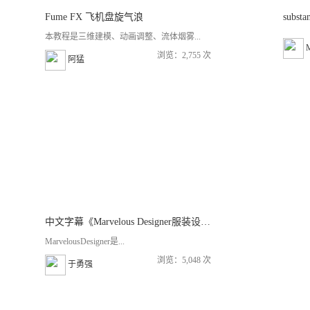
Fume FX 飞机盘旋气浪
subst
本教程是三维建模、动画调整、流体烟雾...
浏览：2,755 次
阿猛
中文字幕《Marvelous Designer服装设计基础入门训练视频教程》
MarvelousDesigner是...
浏览：5,048 次
于勇强