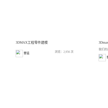
3DMAX工程零件建模
3Dm
我们的
浏览：2,956 次
曹猛