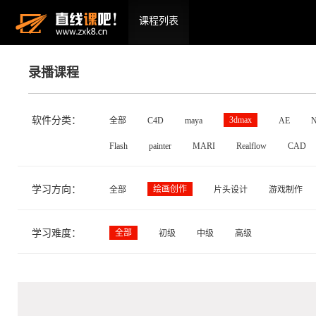
课程列表
录播课程
软件分类：
3dmax
全部
C4D
maya
AE
N
Flash
painter
MARI
Realflow
CAD
学习方向：
绘画创作
全部
片头设计
游戏制作
学习难度：
全部
初级
中级
高级