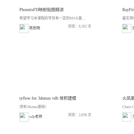
PhoenixFD映射贴图精讲
Ray
希望学习本课程的学员有一定的MAX基...
最实用
浏览：6,102 次
陈恕明
tyflow for 3dsmax vdb 体积建模
须有3dsmax基础！
Chaos
浏览：2,838 次
ccly老师