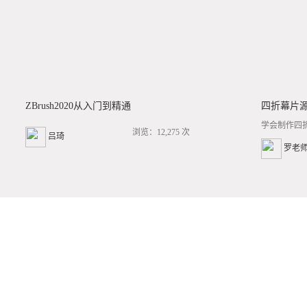
ZBrush2020从入门到精通
四折幕片
学会制作四
浏览：12,275 次
吕琦
罗老