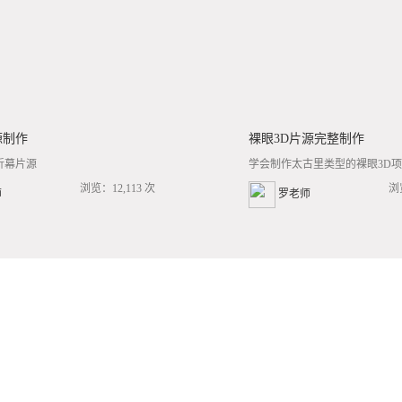
源制作
裸眼3D片源完整制作
折幕片源
学会制作太古里类型的裸眼3D项目
浏览：12,113 次
浏
师
罗老师