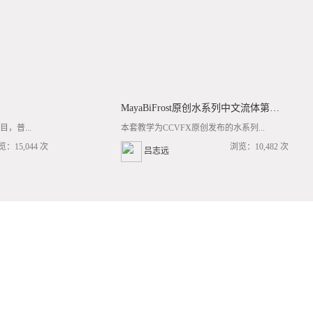
MayaBiFrost原创水系列中文流体第三套BF基础/高阶案例全流程教学
，普...
本套教学为CCVFX原创发布的水系列...
览：15,044 次
浏览：10,482 次
吕志远