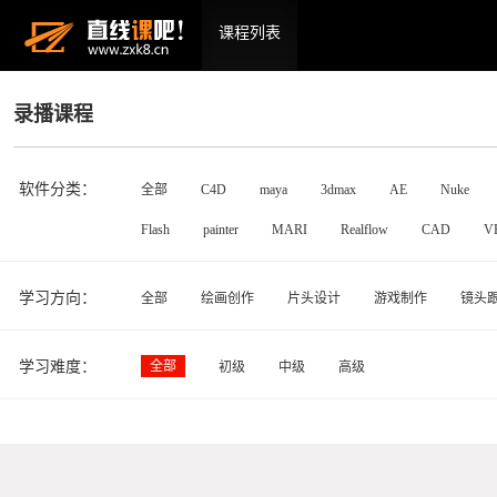
课程列表
录播课程
软件分类：
全部
C4D
maya
3dmax
AE
Nuke
Flash
painter
MARI
Realflow
CAD
V
学习方向：
全部
绘画创作
片头设计
游戏制作
镜头
学习难度：
全部
初级
中级
高级