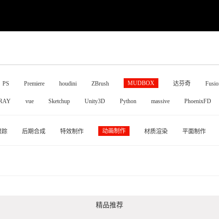
MUDBOX
PS
Premiere
houdini
ZBrush
达芬奇
Fusio
RAY
vue
Sketchup
Unity3D
Python
massive
PhoenixFD
动画制作
跟踪
后期合成
特效制作
材质渲染
平面制作
精品推荐