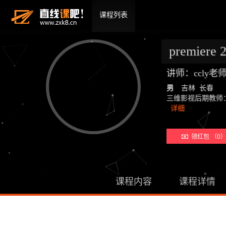
课程列表
premiere
讲师：ccly
男
吉林 长春
三维影视后期教师：19年教学经
详细
领红包 （0
课程内容
课程详情