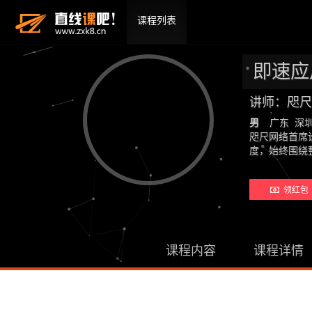
课程列表
即速应
讲师：咫尺
男
广东 深
咫尺网络首席
度，始终围绕
领红包 
课程内容
课程详情