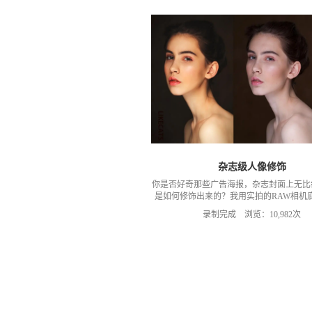
杂志级人像修饰
你是否好奇那些广告海报，杂志封面上无比
是如何修饰出来的？我用实拍的RAW相机
家的学习素材，共4种方法来逐级的帮助大
录制完成 浏览：10,982次
习这一部分的知识体系，这几种方法相通却
不过你不需要担心，如果你只学习的免费章
饰法，你也可以胜任大部分影楼级别的人像
种方法分别是： 1：明度混合法 2：（中
3：通道曲线法 4：快速高低频磨