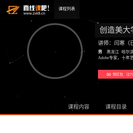
课程列表
创造美大
讲师：闫寒（
男
黑龙江 哈尔
Adobe专家，
领红包 （27
课程内容
课程目录