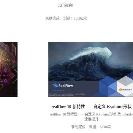
入门级的！
录制完成 浏览：13,362次
realflow 10 新特性——自定义 Kvolume形状
realflow 10 新特性——自定义 Kvolume形状 及 hybrido
速度提升
录制完成 浏览：6,008次