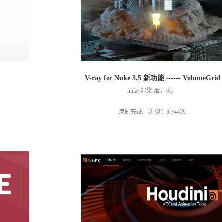
V-ray for Nuke 3.5 新功能 ------ VolumeGrid
nuke 渲染 烟，火。
录制完成 浏览：8,744次