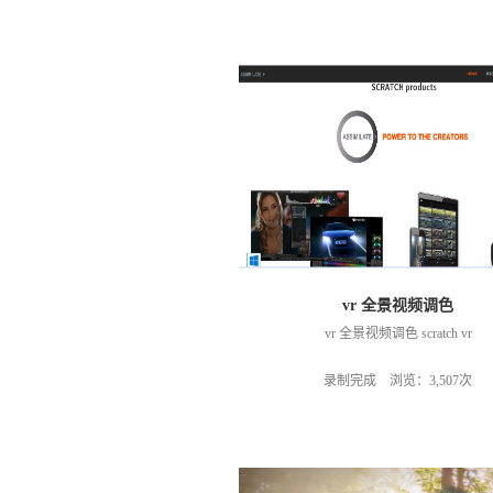
vr 全景视频调色
vr 全景视频调色 scratch vr
录制完成 浏览：3,507次