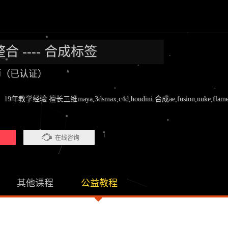
整合 ---- 合成标签
老师（已认证）
验.擅长三维maya,3dsmax,c4d,houdini.合成ae,fusion,nuke,flame.剪辑pr
）
在线咨询
其他课程
公益教程