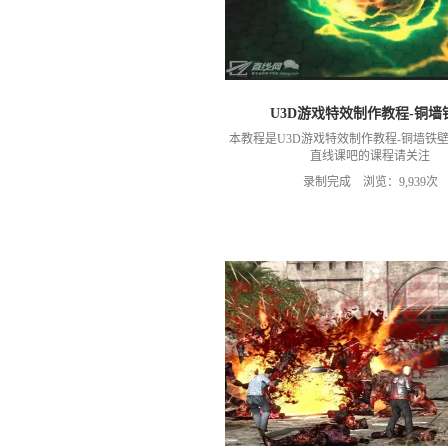
U3D游戏特效制作教程-铜墙
本教程是U3D游戏特效制作教程-铜墙铁壁
直线课吧的课程请关注
http://www.zxk8.cn/course/recorded_content/id
录制完成 浏览：9,939次