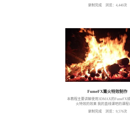
http://www.zxk8.cn/course/recorded_content/id
录制完成 浏览：4,440次
FumeFX篝火特效制作
本教程主要讲解使用3DMAX的FumeFX
火特效的效果 我的直线课吧的课程
http://www.zxk8.cn/course/recorded_content/id
录制完成 浏览：9,576次