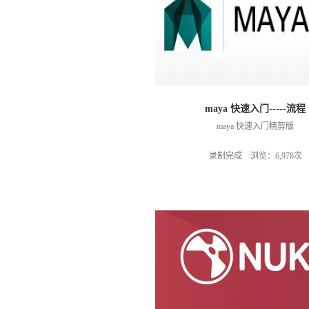
maya 快速入门-----流程
maya 快速入门精剪版
录制完成 浏览：6,978次