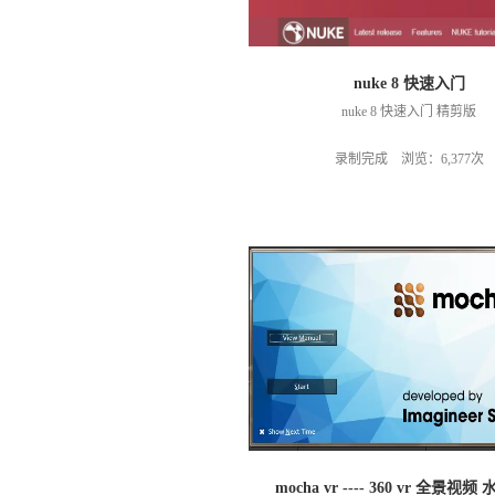
nuke 8 快速入门
nuke 8 快速入门 精剪版
录制完成 浏览：6,377次
mocha vr ---- 360 vr 全景视