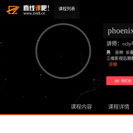
课程列表
phoen
讲师：ccl
男
吉林 长
三维影视后期教师：19
详细
领红包 
课程内容
课程详情