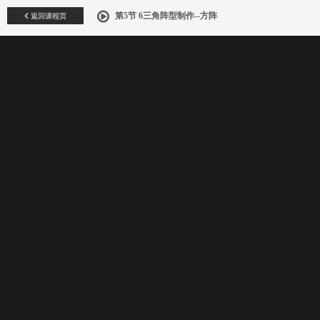
返回课程页
第5节 6三角阵型制作--方阵