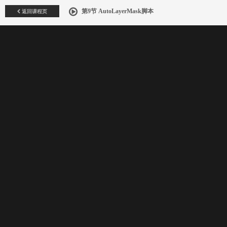
返回课程页
第9节 AutoLayerMask脚本