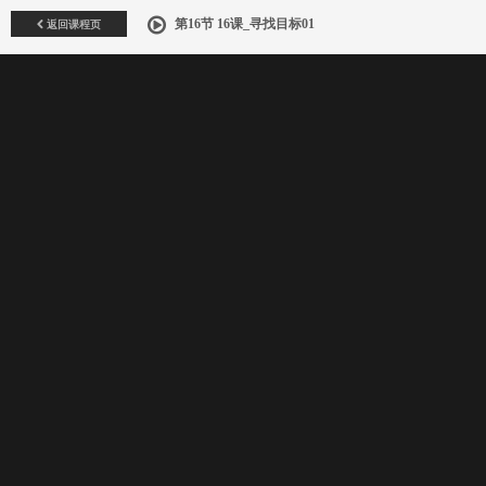
返回课程页
第16节 16课_寻找目标01