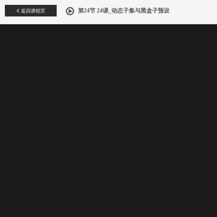
返回课程页
第24节 24课_动态子集与黑盒子预设