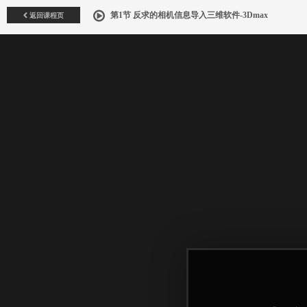
返回课程页
第1节 反求的相机信息导入三维软件-3Dmax