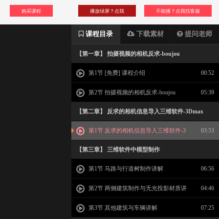
购买课程
播放绿屏？点我
不能播？点我找客服
课程目录
下载素材
提问老师
【第一章】 拍摄视频的相机反求-boujou
第1节 [免费] 课程介绍
00:52
第2节 拍摄视频的相机反求-boujou
05:39
【第二章】 反求的相机信息导入三维软件-3Dmax
第1节 反求的相机信息导入三维软件-3
03:53
Dmax
【第三章】 三维软件中模型制作
第1节 马路与行道树制作讲解
06:56
第2节 两侧建筑制作与无光投影材质讲
04:46
解
第3节 其他建筑与车辆讲解
07:25