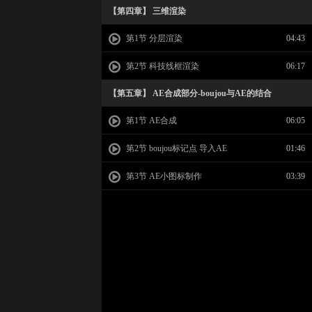
【第四章】 三维渲染
第1节 分层渲染
04:43
第2节 科技线框渲染
06:17
【第五章】 AE合成部分-boujou与AE的结合
第1节 AE合成
06:05
第2节 boujou标记点 导入AE
01:46
第3节 AE小图标制作
03:39