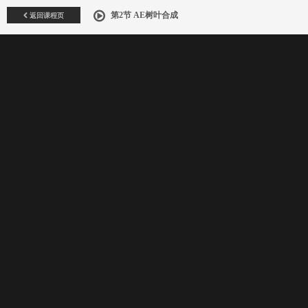
返回课程页
第2节 AE树叶合成