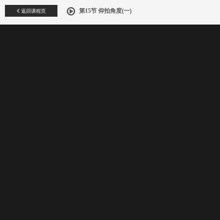
返回课程页
第15节 仰拍角度(一)