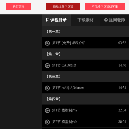
购买课程
播放绿屏？点我
不能播？点我找客服
课程目录
下载素材
提问老师
【第一章】
第1节 [免费] 课程介绍
03:52
【第二章】
第1节 CAD整理
14:40
【第三章】
第1节 cad导入3dsmax
14:54
【第四章】
第1节 模型制作a
22:04
第2节 模型制作b
30:04