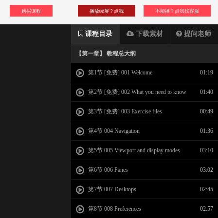
购买课程
播放绿屏？点我
不能播？点我找客服
课程目录
下载素材
提问老师
【第一章】 教程总大纲
第1节 [免费] 001 Welcome
01:19
第2节 [免费] 002 What you need to know
01:40
第3节 [免费] 003 Exercise files
00:49
第4节 004 Navigation
01:36
第5节 005 Viewport and display modes
03:10
第6节 006 Panes
03:02
第7节 007 Desktops
02:45
第8节 008 Preferences
02:57