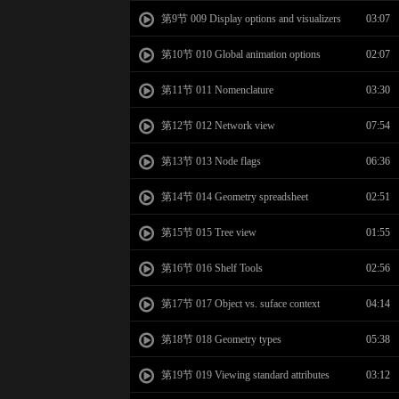
第9节 009 Display options and visualizers
03:07
第10节 010 Global animation options
02:07
第11节 011 Nomenclature
03:30
第12节 012 Network view
07:54
第13节 013 Node flags
06:36
第14节 014 Geometry spreadsheet
02:51
第15节 015 Tree view
01:55
第16节 016 Shelf Tools
02:56
第17节 017 Object vs. suface context
04:14
第18节 018 Geometry types
05:38
第19节 019 Viewing standard attributes
03:12