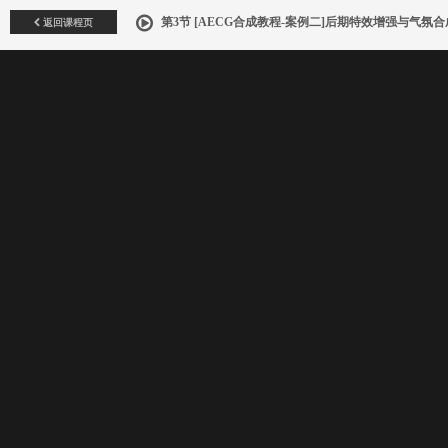
返回课程页
第3节 [AECG合成教程-案例二]后期特效增强与气氛合成