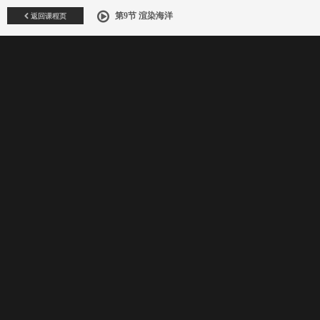
返回课程页
第9节 渲染海洋