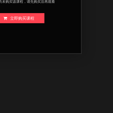
尚未购买该课程，请先购买后再观看
立即购买课程