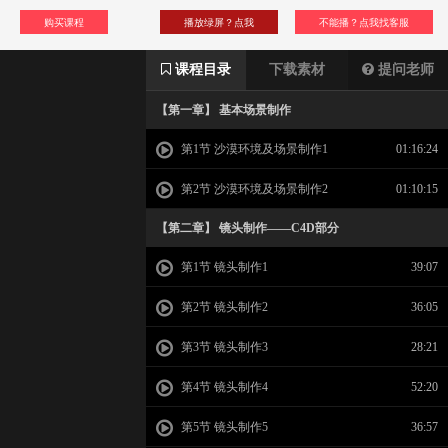
购买课程
播放绿屏？点我
不能播？点我找客服
课程目录
下载素材
提问老师
【第一章】 基本场景制作
第1节 沙漠环境及场景制作1
01:16:24
第2节 沙漠环境及场景制作2
01:10:15
【第二章】 镜头制作——C4D部分
第1节 镜头制作1
39:07
第2节 镜头制作2
36:05
第3节 镜头制作3
28:21
第4节 镜头制作4
52:20
第5节 镜头制作5
36:57