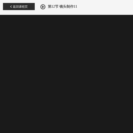
返回课程页
第12节 镜头制作11