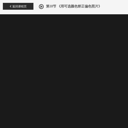
返回课程页
第18节 《用可选颜色矫正偏色照片》