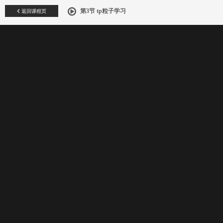
返回课程页
第3节 tp粒子学习