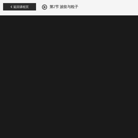
返回课程页
第2节 波纹与粒子