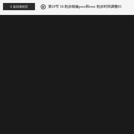
返回课程页
第10节 10.初步细修pose和root 初步时间调整03