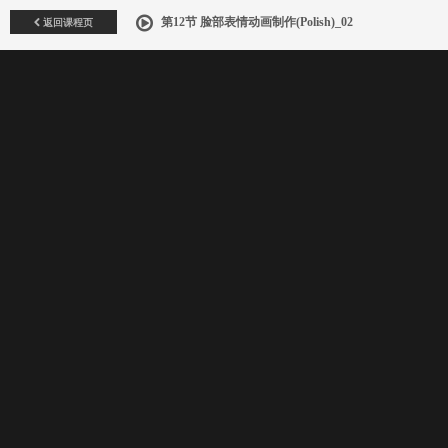
返回课程页
第12节 脸部表情动画制作(Polish)_02