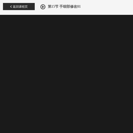
返回课程页
第15节 手细部修改01