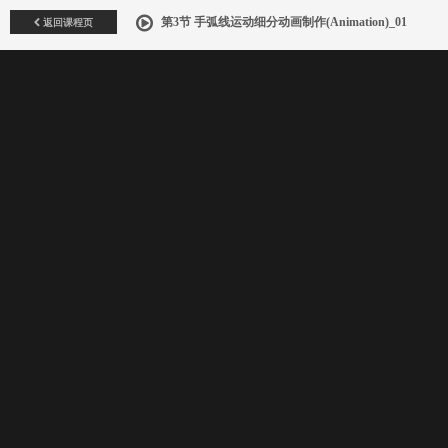
返回课程页
第3节 手弧线运动细分动画制作(Animation)_01