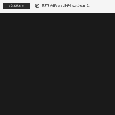
返回课程页
第5节 关键pose_细分Breakdown_01