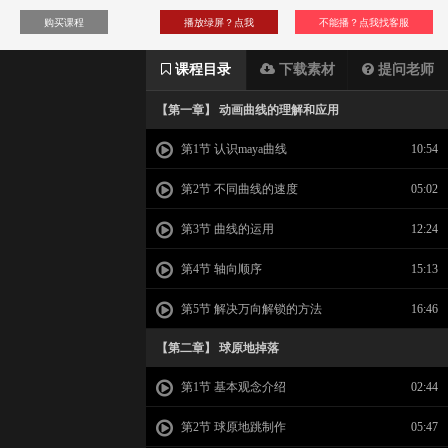
购买课程
播放绿屏？点我
不能播？点我找客服
课程目录
下载素材
提问老师
【第一章】 动画曲线的理解和应用
第1节 认识maya曲线
10:54
第2节 不同曲线的速度
05:02
第3节 曲线的运用
12:24
第4节 轴向顺序
15:13
第5节 解决万向解锁的方法
16:46
【第二章】 球原地掉落
第1节 基本观念介绍
02:44
第2节 球原地跳制作
05:47