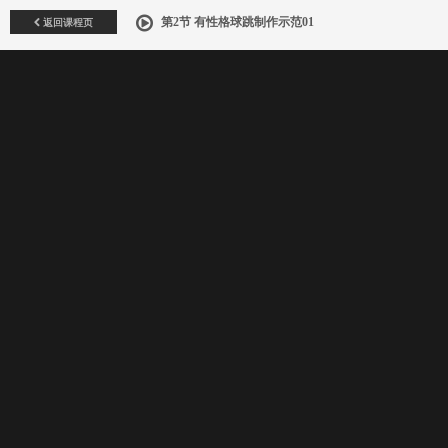
返回课程页
第2节 有性格球跳制作示范01