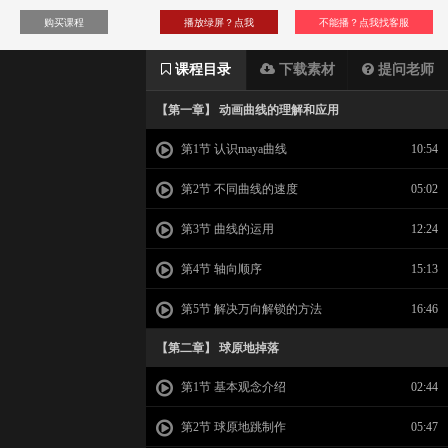
购买课程
播放绿屏？点我
不能播？点我找客服
课程目录
下载素材
提问老师
【第一章】 动画曲线的理解和应用
第1节 认识maya曲线
10:54
第2节 不同曲线的速度
05:02
第3节 曲线的运用
12:24
第4节 轴向顺序
15:13
第5节 解决万向解锁的方法
16:46
【第二章】 球原地掉落
第1节 基本观念介绍
02:44
第2节 球原地跳制作
05:47