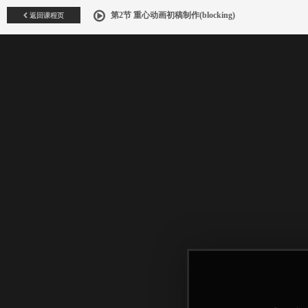
返回课程页
第2节 重心动画初稿制作(blocking)