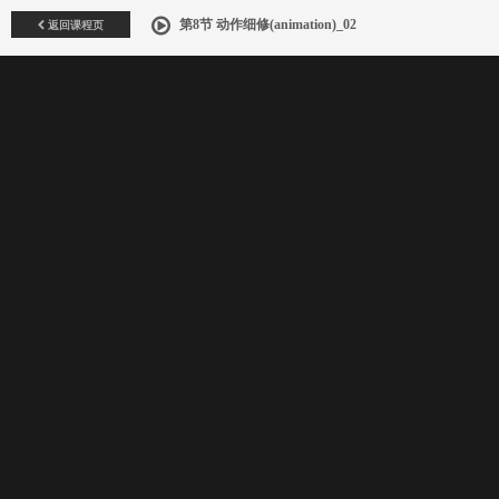
返回课程页
第8节 动作细修(animation)_02