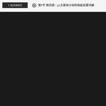
返回课程页
第4节 第四课：ps主菜单介绍和画板设置详解