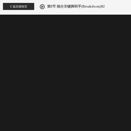
返回课程页
第8节 细分关键脚和手(Breakdwon)02