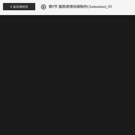
返回课程页
第9节 脸部表情动画制作(Animation)_03