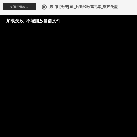
返回课程页
第1节 [免费] 01_片砖和分离元素_破碎类型
加载失败: 不能播放当前文件