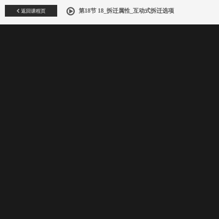
返回课程页
第18节 18_拆迁属性_互动式拆迁选项