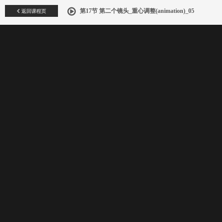
返回课程页
第17节 第二个镜头_重心调整(animation)_05